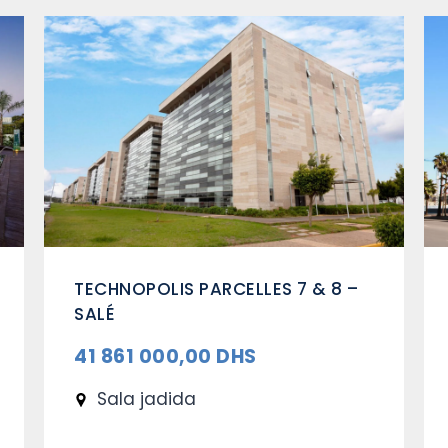
A AL
ARRIBAT CENTER PHASES B1, B2 ET
CCH & CCM- RABAT
409 615 000,00 DHS
Rabat