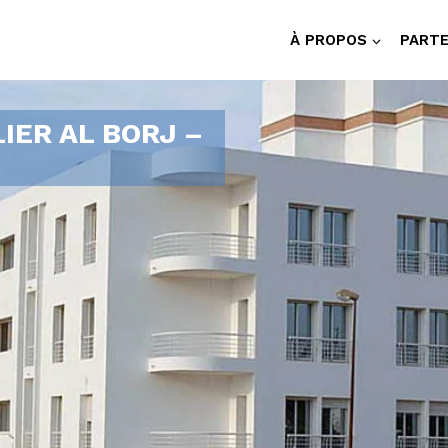
À PROPOS
PARTE
IER AL BORJ –