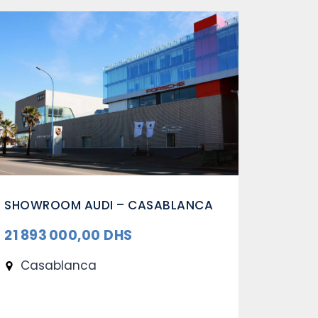
COMPLEXE SOCIAL DE L’I.A.M. –
IFRANE
41 471 000,00 DHS
Ifrane