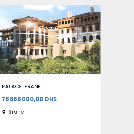
PALACE IFRANE
HÔTEL 
RENOV
78 868 000,00 DHS
MODER
Ifrane
45 87
Mou