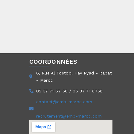
COORDONNÉES
6, Rue Al Fostoq, Hay Ryad - Rabat
- Maroc
05 37 71 67 56 / 05 37 71 6758
contact@emb-maroc.com
recrutement@emb-maroc.com