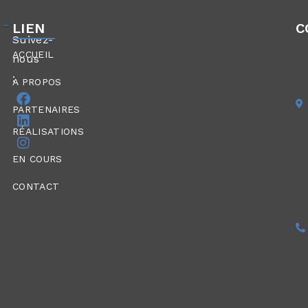
LIEN
C
Suivez-
ACCUEIL
nous
:
A PROPOS
PARTENAIRES
RÉALISATIONS​
EN COURS
CONTACT