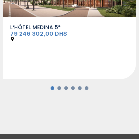
SKYGARDEN LOT 77 – CASABLANCA
123 000 000,00 DHS
Casablanca
1
2
3
4
5
6