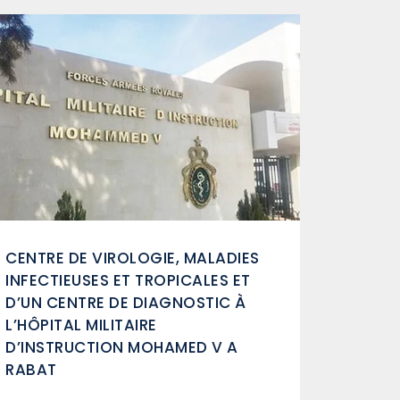
T 107
RÉAMENAGEMENT DES HAMMAS
ANCA
,DES PARKINGS ET DEPENDANCES
DE LA MOSQUEE HASSAN II –
CASABLANCA
45 823 000,00 DHS