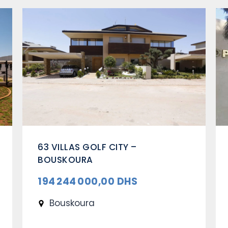
ERCHE
RESIDENTIAL COMPLEX LO
M.G – RABAT
(OCCITANIA) – CASABL
 DHS
99 000 000,00 DHS
Casablanca